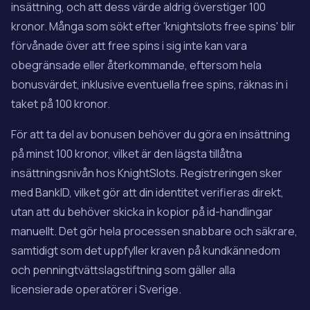
insättning, och att dess värde aldrig överstiger 100
kronor. Många som sökt efter 'knightslots free spins' blir
förvånade över att free spins i sig inte kan vara
obegränsade eller återkommande, eftersom hela
bonusvärdet, inklusive eventuella free spins, räknas in i
taket på 100 kronor.
För att ta del av bonusen behöver du göra en insättning
på minst 100 kronor, vilket är den lägsta tillåtna
insättningsnivån hos KnightSlots. Registreringen sker
med BankID, vilket gör att din identitet verifieras direkt,
utan att du behöver skicka in kopior på id-handlingar
manuellt. Det gör hela processen snabbare och säkrare,
samtidigt som det uppfyller kraven på kundkännedom
och penningtvättslagstiftning som gäller alla
licensierade operatörer i Sverige.