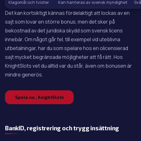
Klagomål och tvister
Kan hanteras av svensk myndighet
Svå
Det kan kortsiktigt kännas fördelaktigt att lockas av en
sajt som lovar en större bonus, men det sker på
bekostnad av det juridiska skydd som svensk licens
innebär. Om något går fel, till exempel vid uteblivna
utbetalningar, har du som spelare hos en olicensierad
sajt mycket begränsade möjligheter att få rätt. Hos
KnightSlots vet du alltid var du står, även om bonusen är
mindre generös.
Spela nu , KnightSlots
BankID, registrering och trygg insättning