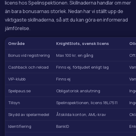
licens hos Spelinspektionen. Skillnaderna handlar om mer
än bara bonusarnas storlek. Nedan har vi ställt upp de
viktigaste skillnaderna, så att du kan göra en informerad
jämförelse.
Område
KnightSlots, svensk licens
Oli
Bonus vid registrering
Max 100 kr, en gång
Oft
Cashback och reload
Finns ej, förbjudet enligt lag
Van
VIP-klubb
Finns ej
Van
Spelpaus.se
Obligatorisk anslutning
Ing
Tillsyn
Spelinspektionen, licens 18Li7511
Ing
Skydd av spelarmedel
Åtskilda konton, AML-krav
Okl
Identifiering
BankID
Enk