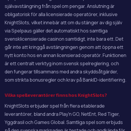
självavstängning från spel om pengar. Anslutning är
obligatorisk för alla licensierade operatörer, inklusive
KnightSlots, vilket innebär att om du stänger av dig själv
via Spelpaus gäller det automatiskt hos samtliga
svensklicensierade casinon samtidigt, inte bara ett. Det
går inte att kringgå avstängningen genom att öppna ett
nytt konto hos en annan licensierad operatör. Funktionen
är ett centralt verktyg inom svensk spelreglering, och
den fungerar tillsammans med andra skyddsåtgärder,
som strikta bonusregler och krav på BankID-identifiering.
Vilka spelleverantörer finns hos KnightSlots?
KnightSlots erbjuder spel från flera etablerade
leverantörer, bland andra Play'n GO, NetEnt, Red Tiger,
Yggdrasil och Games Global. Samtliga spel som erbjuds
på den svenska marknaden är testade och godkända för