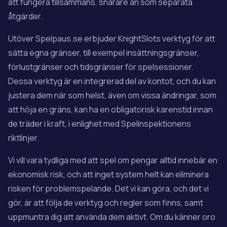
att fungera tillsammans, snarare än som separata
åtgärder.
Utöver Spelpaus.se erbjuder KnightSlots verktyg för att
sätta egna gränser, till exempel insättningsgränser,
förlustgränser och tidsgränser för spelsessioner.
Dessa verktyg är en integrerad del av kontot, och du kan
justera dem när som helst, även om vissa ändringar, som
att höja en gräns, kan ha en obligatorisk karenstid innan
de träder i kraft, i enlighet med Spelinspektionens
riktlinjer.
Vi vill vara tydliga med att spel om pengar alltid innebär en
ekonomisk risk, och att inget system helt kan eliminera
risken för problemspelande. Det vi kan göra, och det vi
gör, är att följa de verktyg och regler som finns, samt
uppmuntra dig att använda dem aktivt. Om du känner oro