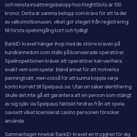
och minsta insättningsbelopp hos KnightSlots är 100
kronor. Detta är samma belopp som krävs för att ta del
av välkomstbonusen, vilket gör steget från registrering
till första spelomgång kort och tydligt.
BankID-kravet hänger ihop med de större kraven på
kundkännedom som ställs på licensierade operatörer.
Spelinspektionen kräver att operatörer kan verifiera
exakt vem som spelar, bland annat för att motverka
penningtvätt, men också för att kunna koppla varje
konto korrekt till Spelpaus.se. Utan en säker identifiering
skulle det inte gå att garantera att en person som stängt
av sig själv via Spelpaus faktiskt hindras från att spela,
oavsett vilket licensierat casino personen försöker
använda.
Sammantaget innebär BankID-kravet en trygghet för dig