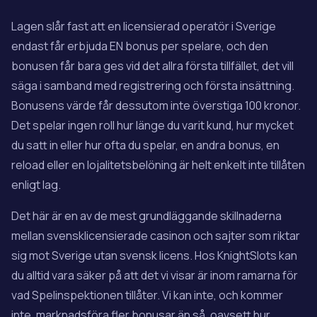
Lagen slår fast att en licensierad operatör i Sverige
endast får erbjuda EN bonus per spelare, och den
bonusen får bara ges vid det allra första tillfället, det vill
säga i samband med registrering och första insättning.
Bonusens värde får dessutom inte överstiga 100 kronor.
Det spelar ingen roll hur länge du varit kund, hur mycket
du satt in eller hur ofta du spelar, en andra bonus, en
reload eller en lojalitetsbelöning är helt enkelt inte tillåten
enligt lag.
Det här är en av de mest grundläggande skillnaderna
mellan svensklicensierade casinon och sajter som riktar
sig mot Sverige utan svensk licens. Hos KnightSlots kan
du alltid vara säker på att det vi visar är inom ramarna för
vad Spelinspektionen tillåter. Vi kan inte, och kommer
inte, marknadsföra fler bonusar än så, oavsett hur