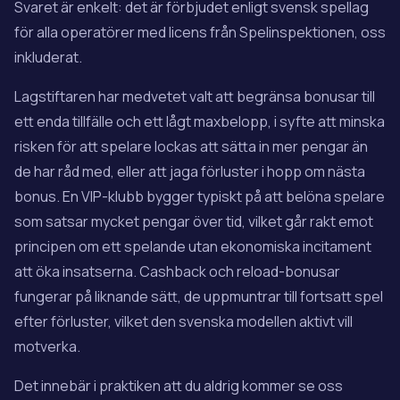
Svaret är enkelt: det är förbjudet enligt svensk spellag
för alla operatörer med licens från Spelinspektionen, oss
inkluderat.
Lagstiftaren har medvetet valt att begränsa bonusar till
ett enda tillfälle och ett lågt maxbelopp, i syfte att minska
risken för att spelare lockas att sätta in mer pengar än
de har råd med, eller att jaga förluster i hopp om nästa
bonus. En VIP-klubb bygger typiskt på att belöna spelare
som satsar mycket pengar över tid, vilket går rakt emot
principen om ett spelande utan ekonomiska incitament
att öka insatserna. Cashback och reload-bonusar
fungerar på liknande sätt, de uppmuntrar till fortsatt spel
efter förluster, vilket den svenska modellen aktivt vill
motverka.
Det innebär i praktiken att du aldrig kommer se oss