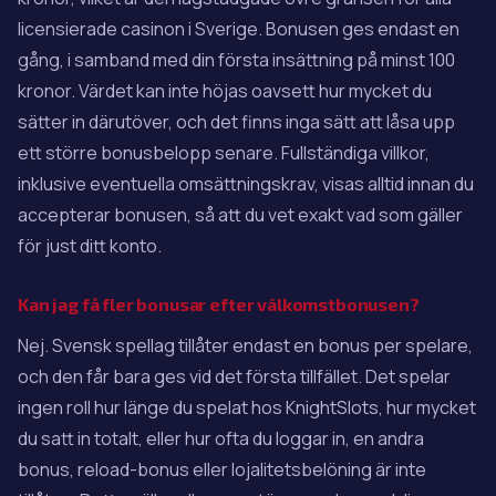
licensierade casinon i Sverige. Bonusen ges endast en
gång, i samband med din första insättning på minst 100
kronor. Värdet kan inte höjas oavsett hur mycket du
sätter in därutöver, och det finns inga sätt att låsa upp
ett större bonusbelopp senare. Fullständiga villkor,
inklusive eventuella omsättningskrav, visas alltid innan du
accepterar bonusen, så att du vet exakt vad som gäller
för just ditt konto.
Kan jag få fler bonusar efter välkomstbonusen?
Nej. Svensk spellag tillåter endast en bonus per spelare,
och den får bara ges vid det första tillfället. Det spelar
ingen roll hur länge du spelat hos KnightSlots, hur mycket
du satt in totalt, eller hur ofta du loggar in, en andra
bonus, reload-bonus eller lojalitetsbelöning är inte