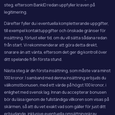
steg, eftersom BankID redan uppfyller kraven på
legitimering.
Därefter fyller du i eventuella kompletterande uppgifter,
till exempel kontaktuppgifter och önskade gränser för
insättning, förlust eller tid, om du vill sätta sådana redan
från start. Vi rekommenderar att göra detta direkt,
snarare än att vänta, eftersom det ger dig kontroll över
ditt spelande från första stund.
Nästa steg är din första insättning, som måste vara minst
100 kronor. I samband med denna insättning erbjuds du
välkomstbonusen, med ett värde på högst 100 kronor, i
enlighet med svensk lag. Innan du accepterar bonusen
bör du läsa igenom de fullständiga villkoren som visas på
skärmen, så att du vet exakt vad som gäller för just ditt
erbjudande, inklusive eventuella omsättningskrav.