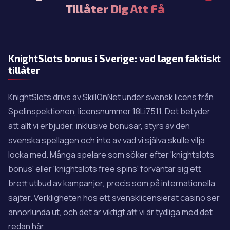
Tillåter Dig Att Få
KnightSlots bonus i Sverige: vad lagen faktiskt
tillåter
KnightSlots drivs av SkillOnNet under svensk licens från
Spelinspektionen, licensnummer 18Li7511. Det betyder
att allt vi erbjuder, inklusive bonusar, styrs av den
svenska spellagen och inte av vad vi själva skulle vilja
locka med. Många spelare som söker efter 'knightslots
bonus' eller 'knightslots free spins' förväntar sig ett
brett utbud av kampanjer, precis som på internationella
sajter. Verkligheten hos ett svensklicensierat casino ser
annorlunda ut, och det är viktigt att vi är tydliga med det
redan här.