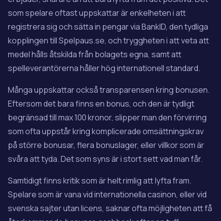
som spelare oftast uppskattar är enkelheten i att
registrera sig och sätta in pengar via BankID, den tydliga
kopplingen till Spelpaus.se, och tryggheten i att veta att
medel hålls åtskilda från bolagets egna, samt att
spelleverantörerna håller hög internationell standard.
Många uppskattar också transparensen kring bonusen.
Eftersom det bara finns en bonus, och den är tydligt
begränsad till max 100 kronor, slipper man den förvirring
som ofta uppstår kring komplicerade omsättningskrav
på större bonusar, flera bonuslager, eller villkor som är
svåra att tyda. Det som syns är i stort sett vad man får.
Samtidigt finns kritik som är helt rimlig att lyfta fram.
Spelare som är vana vid internationella casinon, eller vid
svenska sajter utan licens, saknar ofta möjligheten att få