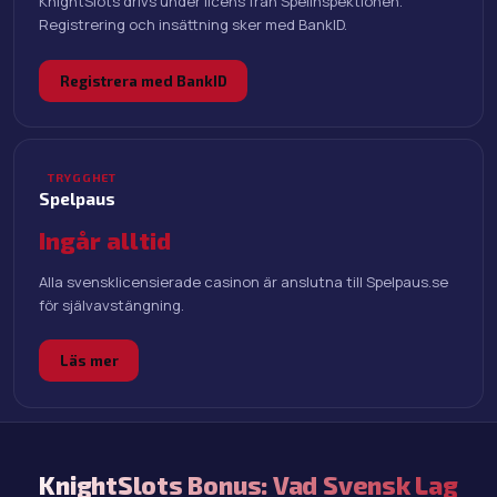
KnightSlots drivs under licens från Spelinspektionen.
Registrering och insättning sker med BankID.
Registrera med BankID
TRYGGHET
Spelpaus
Ingår alltid
Alla svensklicensierade casinon är anslutna till Spelpaus.se
för självavstängning.
Läs mer
KnightSlots Bonus: Vad Svensk Lag